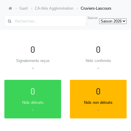
Gard
CA Alès Agglomération
Cruviers-Lascours
Saison
:
0
0
Signalements reçus
Nids confirmés
=
=
0
0
Nids détruits
Nids non détruits
=
=