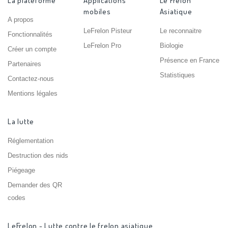
La plateforme
Applications
Le Frelon
mobiles
Asiatique
A propos
LeFrelon Pisteur
Le reconnaitre
Fonctionnalités
LeFrelon Pro
Biologie
Créer un compte
Présence en France
Partenaires
Statistiques
Contactez-nous
Mentions légales
La lutte
Réglementation
Destruction des nids
Piégeage
Demander des QR
codes
LeFrelon - Lutte contre le frelon asiatique