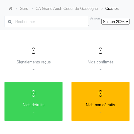
Gers
CA Grand Auch Coeur de Gascogne
Crastes
Saison
:
0
0
Signalements reçus
Nids confirmés
=
=
0
0
Nids détruits
Nids non détruits
=
=