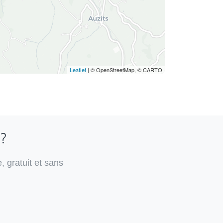
Leaflet
| © OpenStreetMap, © CARTO
 ?
, gratuit et sans