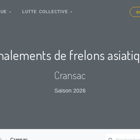
IQUE
LUTTE COLLECTIVE
S
nalements de frelons asiati
Cransac
Saison 2026
é
Cransac