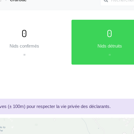
0
0
Nids confirmés
Nids détruits
=
=
es (± 100m) pour respecter la vie privée des déclarants.