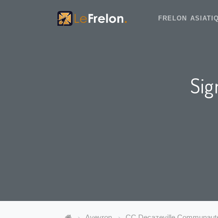
FRELON ASIAT
Sig
Aveyron
CC Decazeville Communaut