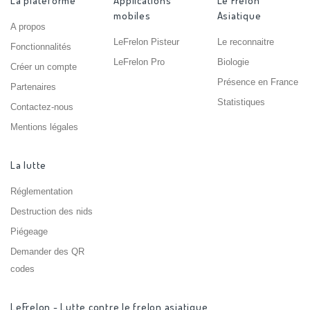
La plateforme
Applications
Le Frelon
mobiles
Asiatique
A propos
LeFrelon Pisteur
Le reconnaitre
Fonctionnalités
LeFrelon Pro
Biologie
Créer un compte
Présence en France
Partenaires
Statistiques
Contactez-nous
Mentions légales
La lutte
Réglementation
Destruction des nids
Piégeage
Demander des QR
codes
LeFrelon - Lutte contre le frelon asiatique