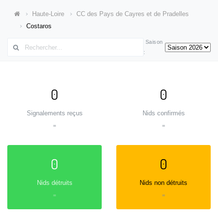
Haute-Loire
CC des Pays de Cayres et de Pradelles
Costaros
Saison
:
0
0
Signalements reçus
Nids confirmés
=
=
0
0
Nids détruits
Nids non détruits
=
=