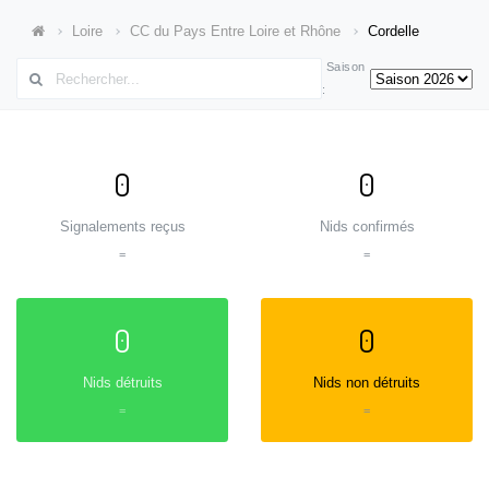
Loire
CC du Pays Entre Loire et Rhône
Cordelle
Saison
:
0
0
Signalements reçus
Nids confirmés
=
=
0
0
Nids détruits
Nids non détruits
=
=