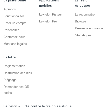
La plateforme
Applications
Le Frelon
mobiles
Asiatique
A propos
LeFrelon Pisteur
Le reconnaitre
Fonctionnalités
LeFrelon Pro
Biologie
Créer un compte
Présence en France
Partenaires
Statistiques
Contactez-nous
Mentions légales
La lutte
Réglementation
Destruction des nids
Piégeage
Demander des QR
codes
LeFrelon - Lutte contre le frelon asiatique