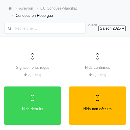
Aveyron
CC Conques-Marcillac
Conques-en-Rouergue
Saison
:
0
0
Signalements reçus
Nids confirmés
-2
(-100%)
-1
(-100%)
0
0
Nids détruits
Nids non détruits
=
=