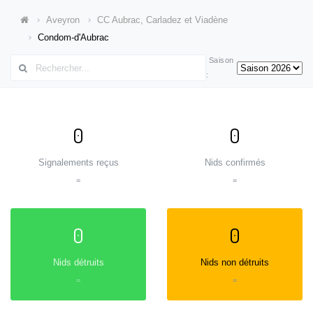
Aveyron
CC Aubrac, Carladez et Viadène
Condom-d'Aubrac
Saison
:
0
0
Signalements reçus
Nids confirmés
=
=
0
0
Nids détruits
Nids non détruits
=
=