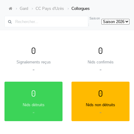
Gard
CC Pays d'Uzès
Collorgues
Saison
:
0
0
Signalements reçus
Nids confirmés
=
=
0
0
Nids détruits
Nids non détruits
=
=