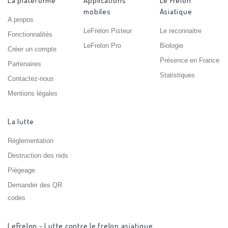
La plateforme
Applications
Le Frelon
mobiles
Asiatique
A propos
LeFrelon Pisteur
Le reconnaitre
Fonctionnalités
LeFrelon Pro
Biologie
Créer un compte
Présence en France
Partenaires
Statistiques
Contactez-nous
Mentions légales
La lutte
Réglementation
Destruction des nids
Piégeage
Demander des QR
codes
LeFrelon - Lutte contre le frelon asiatique