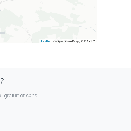
Leaflet
| © OpenStreetMap, © CARTO
 ?
, gratuit et sans