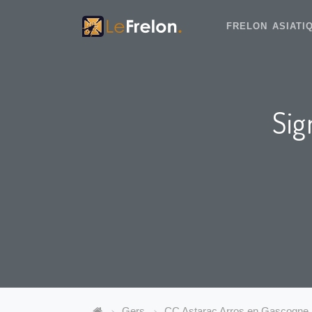
FRELON ASIAT
Sig
Gers
CC Astarac Arros en Gascogne