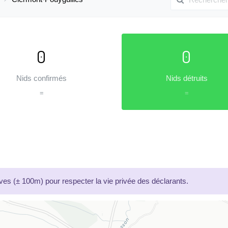
0
0
Nids confirmés
Nids détruits
=
=
es (± 100m) pour respecter la vie privée des déclarants.