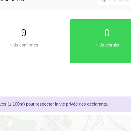
0
0
Nids confirmés
Nids détruits
=
=
es (± 100m) pour respecter la vie privée des déclarants.