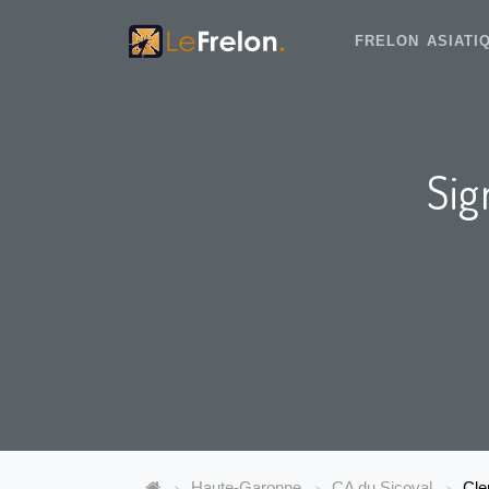
FRELON ASIAT
Sig
Haute-Garonne
CA du Sicoval
Cle