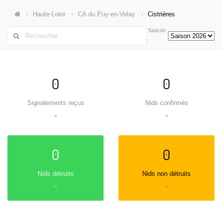
Haute-Loire
CA du Puy-en-Velay
Cistrières
Saison
:
0
0
Signalements reçus
Nids confirmés
=
=
0
0
Nids détruits
Nids non détruits
=
=