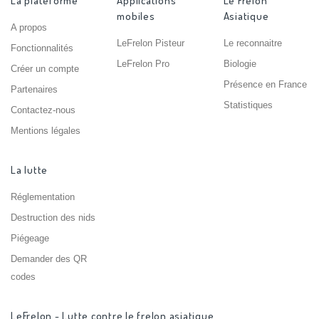
La plateforme
Applications
Le Frelon
mobiles
Asiatique
A propos
LeFrelon Pisteur
Le reconnaitre
Fonctionnalités
LeFrelon Pro
Biologie
Créer un compte
Présence en France
Partenaires
Statistiques
Contactez-nous
Mentions légales
La lutte
Réglementation
Destruction des nids
Piégeage
Demander des QR
codes
LeFrelon - Lutte contre le frelon asiatique