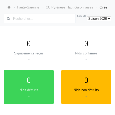
Haute-Garonne
CC Pyrénées Haut Garonnaises
Cirès
Saison
:
0
0
Signalements reçus
Nids confirmés
=
=
0
0
Nids détruits
Nids non détruits
=
=