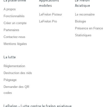
La plateforme
Applications
Le Frelon
mobiles
Asiatique
A propos
LeFrelon Pisteur
Le reconnaitre
Fonctionnalités
LeFrelon Pro
Biologie
Créer un compte
Présence en France
Partenaires
Statistiques
Contactez-nous
Mentions légales
La lutte
Réglementation
Destruction des nids
Piégeage
Demander des QR
codes
LeFrelon - Lutte contre le frelon asiatique