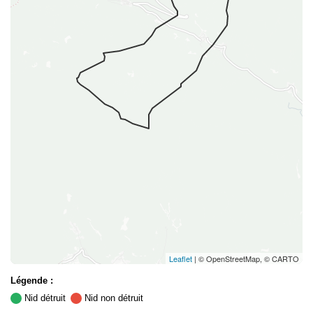
Leaflet
| © OpenStreetMap, © CARTO
Légende :
Nid détruit
Nid non détruit