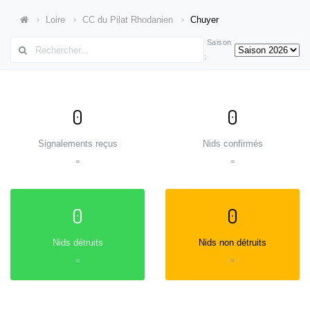
Loire
CC du Pilat Rhodanien
Chuyer
Saison
:
0
0
Signalements reçus
Nids confirmés
=
=
0
0
Nids détruits
Nids non détruits
=
=