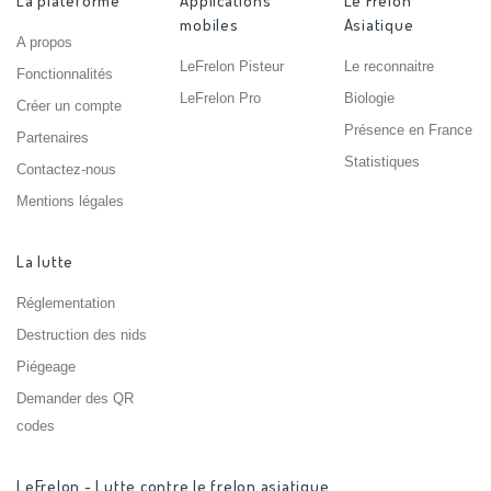
La plateforme
Applications
Le Frelon
mobiles
Asiatique
A propos
LeFrelon Pisteur
Le reconnaitre
Fonctionnalités
LeFrelon Pro
Biologie
Créer un compte
Présence en France
Partenaires
Statistiques
Contactez-nous
Mentions légales
La lutte
Réglementation
Destruction des nids
Piégeage
Demander des QR
codes
LeFrelon - Lutte contre le frelon asiatique