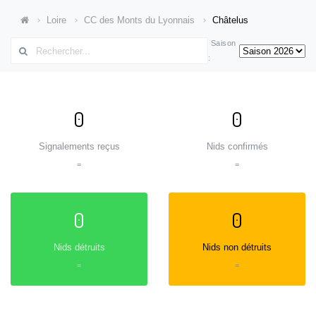
Loire
CC des Monts du Lyonnais
Châtelus
Saison
:
0
0
Signalements reçus
Nids confirmés
=
=
0
0
Nids détruits
Nids non détruits
=
=