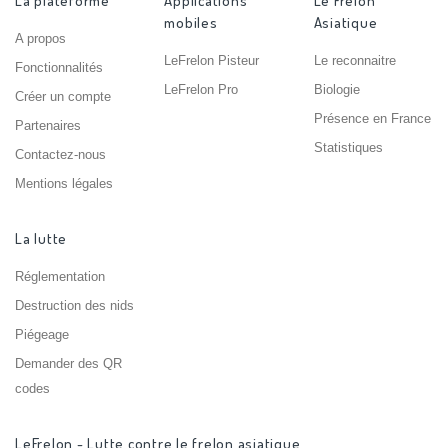
La plateforme
Applications
Le Frelon
mobiles
Asiatique
A propos
LeFrelon Pisteur
Le reconnaitre
Fonctionnalités
LeFrelon Pro
Biologie
Créer un compte
Présence en France
Partenaires
Statistiques
Contactez-nous
Mentions légales
La lutte
Réglementation
Destruction des nids
Piégeage
Demander des QR
codes
LeFrelon - Lutte contre le frelon asiatique