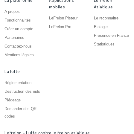
La plateforme
Applications
Le Frelon
mobiles
Asiatique
A propos
LeFrelon Pisteur
Le reconnaitre
Fonctionnalités
LeFrelon Pro
Biologie
Créer un compte
Présence en France
Partenaires
Statistiques
Contactez-nous
Mentions légales
La lutte
Réglementation
Destruction des nids
Piégeage
Demander des QR
codes
LeFrelon - Lutte contre le frelon asiatique