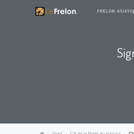
FRELON ASIAT
Sig
Nord
CA de la Porte du Hainaut
Ch