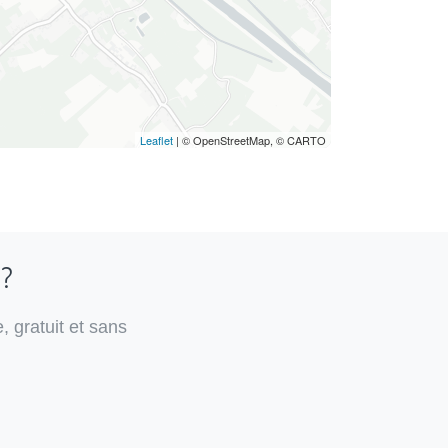
Leaflet
| © OpenStreetMap, © CARTO
 ?
, gratuit et sans