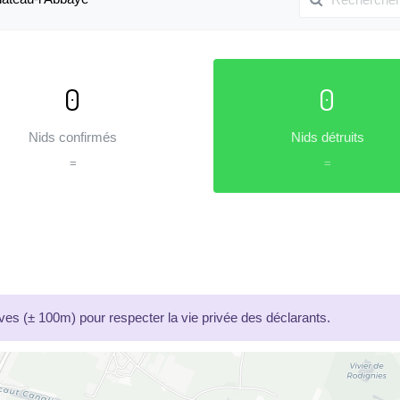
0
0
Nids confirmés
Nids détruits
=
=
es (± 100m) pour respecter la vie privée des déclarants.