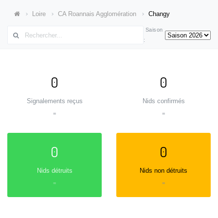
Loire
CA Roannais Agglomération
Changy
Saison
:
0
0
Signalements reçus
Nids confirmés
=
=
0
0
Nids détruits
Nids non détruits
=
=