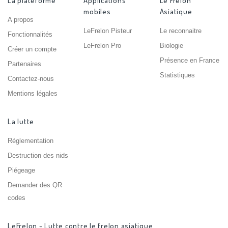
La plateforme
Applications
Le Frelon
mobiles
Asiatique
A propos
LeFrelon Pisteur
Le reconnaitre
Fonctionnalités
LeFrelon Pro
Biologie
Créer un compte
Présence en France
Partenaires
Statistiques
Contactez-nous
Mentions légales
La lutte
Réglementation
Destruction des nids
Piégeage
Demander des QR
codes
LeFrelon - Lutte contre le frelon asiatique