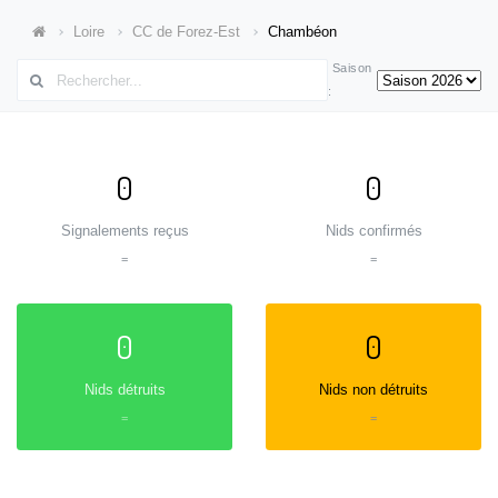
Loire
CC de Forez-Est
Chambéon
Saison
:
0
0
Signalements reçus
Nids confirmés
=
=
0
0
Nids détruits
Nids non détruits
=
=