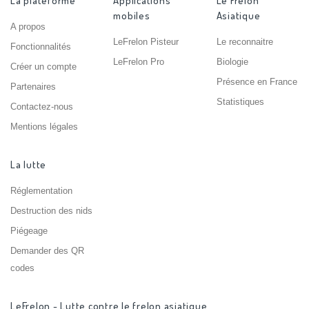
La plateforme
Applications
Le Frelon
mobiles
Asiatique
A propos
LeFrelon Pisteur
Le reconnaitre
Fonctionnalités
LeFrelon Pro
Biologie
Créer un compte
Présence en France
Partenaires
Statistiques
Contactez-nous
Mentions légales
La lutte
Réglementation
Destruction des nids
Piégeage
Demander des QR
codes
LeFrelon - Lutte contre le frelon asiatique