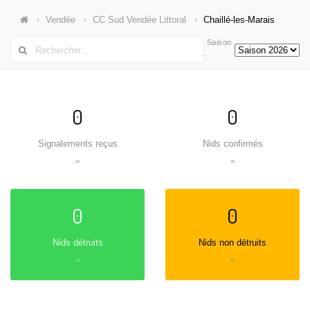
Vendée
CC Sud Vendée Littoral
Chaillé-les-Marais
Saison
:
0
0
Signalements reçus
Nids confirmés
=
=
0
0
Nids détruits
Nids non détruits
=
=