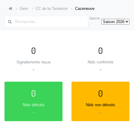
Gers
CC de la Tenarèze
Cazeneuve
Saison
:
0
0
Signalements reçus
Nids confirmés
=
=
0
0
Nids détruits
Nids non détruits
=
=