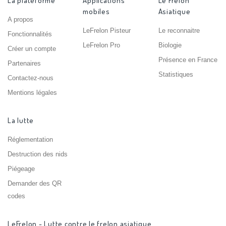
La plateforme
Applications
Le Frelon
mobiles
Asiatique
A propos
LeFrelon Pisteur
Le reconnaitre
Fonctionnalités
LeFrelon Pro
Biologie
Créer un compte
Présence en France
Partenaires
Statistiques
Contactez-nous
Mentions légales
La lutte
Réglementation
Destruction des nids
Piégeage
Demander des QR
codes
LeFrelon - Lutte contre le frelon asiatique