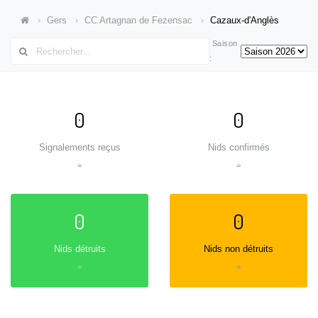
Gers
CC Artagnan de Fezensac
Cazaux-d'Anglès
Saison
:
0
0
Signalements reçus
Nids confirmés
=
=
0
0
Nids détruits
Nids non détruits
=
=