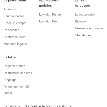
La plateforme
Applications
Le Frelon
mobiles
Asiatique
A propos
LeFrelon Pisteur
Le reconnaitre
Fonctionnalités
LeFrelon Pro
Biologie
Créer un compte
Présence en France
Partenaires
Statistiques
Contactez-nous
Mentions légales
La lutte
Réglementation
Destruction des nids
Piégeage
Demander des QR
codes
LeFrelon - Lutte contre le frelon asiatique