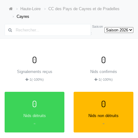
Haute-Loire
CC des Pays de Cayres et de Pradelles
Cayres
Saison
:
0
0
Signalements reçus
Nids confirmés
-1
(-100%)
-1
(-100%)
0
0
Nids détruits
Nids non détruits
=
=