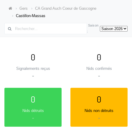
Gers
CA Grand Auch Coeur de Gascogne
Castillon-Massas
Saison
:
0
0
Signalements reçus
Nids confirmés
=
=
0
0
Nids détruits
Nids non détruits
=
=