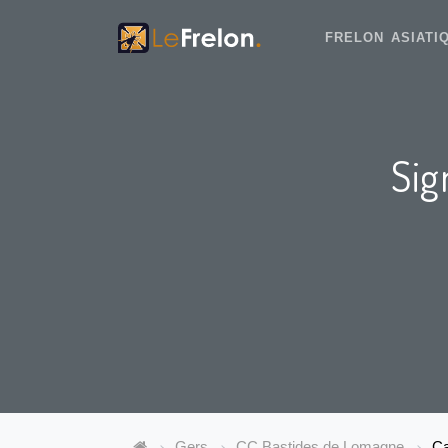
FRELON ASIAT
Sig
Gers
CC Bastides de Lomagne
Ca