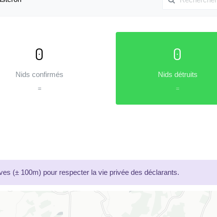
0
0
Nids confirmés
Nids détruits
=
=
es (± 100m) pour respecter la vie privée des déclarants.