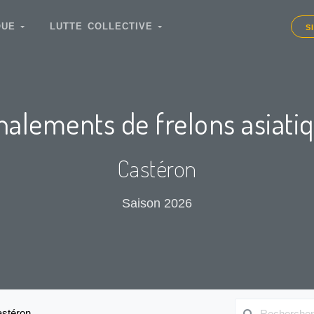
IQUE
LUTTE COLLECTIVE
S
nalements de frelons asiati
Castéron
Saison 2026
stéron