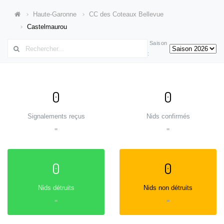
Haute-Garonne
CC des Coteaux Bellevue
Castelmaurou
Saison
:
0
0
Signalements reçus
Nids confirmés
=
=
0
0
Nids détruits
Nids non détruits
=
=