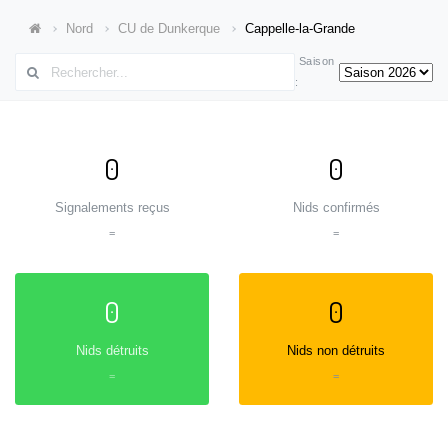
Nord
CU de Dunkerque
Cappelle-la-Grande
Saison
:
0
0
Signalements reçus
Nids confirmés
=
=
0
0
Nids détruits
Nids non détruits
=
=