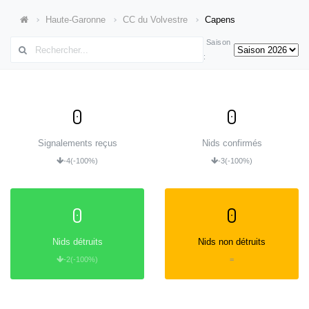
Haute-Garonne
CC du Volvestre
Capens
Saison
:
0
0
Signalements reçus
Nids confirmés
-4
(-100%)
-3
(-100%)
0
0
Nids détruits
Nids non détruits
-2
(-100%)
=