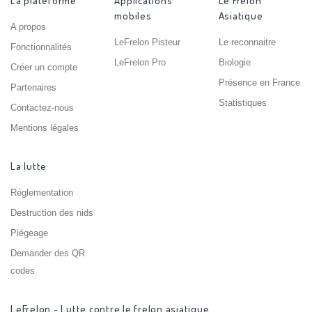
La plateforme
Applications
Le Frelon
mobiles
Asiatique
A propos
LeFrelon Pisteur
Le reconnaitre
Fonctionnalités
LeFrelon Pro
Biologie
Créer un compte
Présence en France
Partenaires
Statistiques
Contactez-nous
Mentions légales
La lutte
Réglementation
Destruction des nids
Piégeage
Demander des QR
codes
LeFrelon - Lutte contre le frelon asiatique