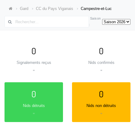
Gard
CC du Pays Viganais
Campestre-et-Luc
Saison
:
0
0
Signalements reçus
Nids confirmés
=
=
0
0
Nids détruits
Nids non détruits
=
=