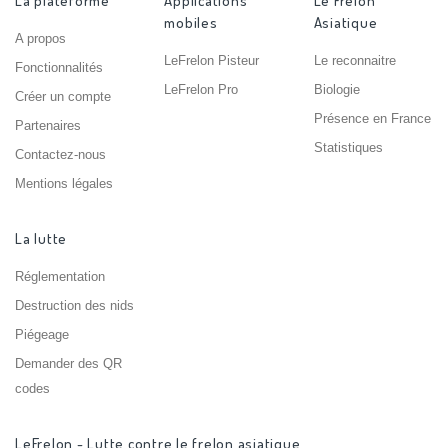
La plateforme
Applications
Le Frelon
mobiles
Asiatique
A propos
LeFrelon Pisteur
Le reconnaitre
Fonctionnalités
LeFrelon Pro
Biologie
Créer un compte
Présence en France
Partenaires
Statistiques
Contactez-nous
Mentions légales
La lutte
Réglementation
Destruction des nids
Piégeage
Demander des QR
codes
LeFrelon - Lutte contre le frelon asiatique