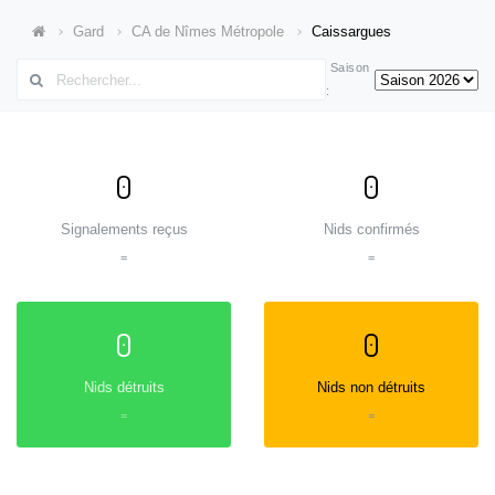
Gard
CA de Nîmes Métropole
Caissargues
Saison
:
0
0
Signalements reçus
Nids confirmés
=
=
0
0
Nids détruits
Nids non détruits
=
=