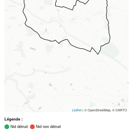
Leaflet
| © OpenStreetMap, © CARTO
Légende :
Nid détruit
Nid non détruit