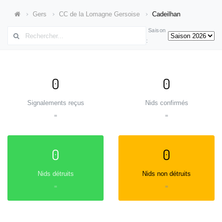
Gers
CC de la Lomagne Gersoise
Cadeilhan
Saison
:
0
0
Signalements reçus
Nids confirmés
=
=
0
0
Nids détruits
Nids non détruits
=
=