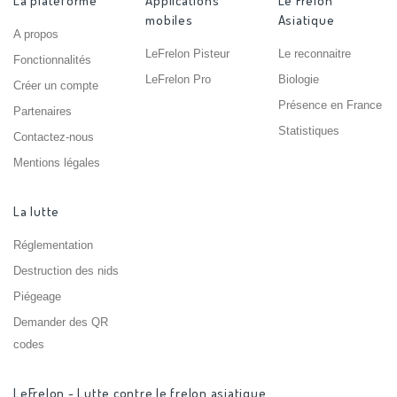
La plateforme
Applications
Le Frelon
mobiles
Asiatique
A propos
LeFrelon Pisteur
Le reconnaitre
Fonctionnalités
LeFrelon Pro
Biologie
Créer un compte
Présence en France
Partenaires
Statistiques
Contactez-nous
Mentions légales
La lutte
Réglementation
Destruction des nids
Piégeage
Demander des QR
codes
LeFrelon - Lutte contre le frelon asiatique