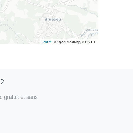
Leaflet
| © OpenStreetMap, © CARTO
 ?
, gratuit et sans