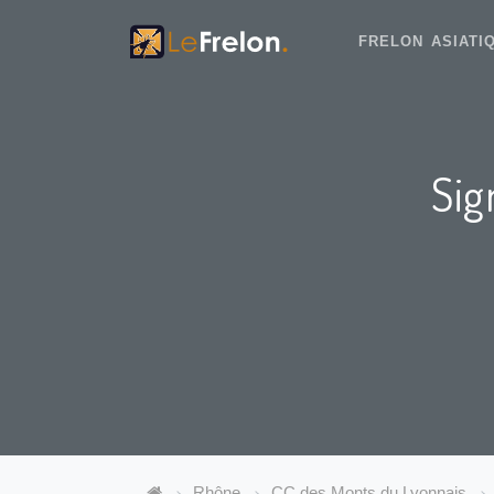
FRELON ASIAT
Sig
Rhône
CC des Monts du Lyonnais