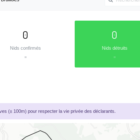
0
0
Nids confirmés
Nids détruits
=
=
es (± 100m) pour respecter la vie privée des déclarants.