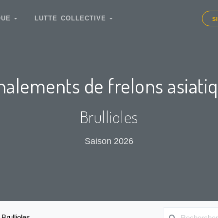
IQUE
LUTTE COLLECTIVE
S
nalements de frelons asiati
Brullioles
Saison 2026
Brullioles