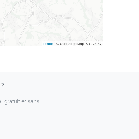
Leaflet
| © OpenStreetMap, © CARTO
 ?
, gratuit et sans