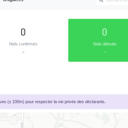
0
0
Nids confirmés
Nids détruits
=
=
es (± 100m) pour respecter la vie privée des déclarants.