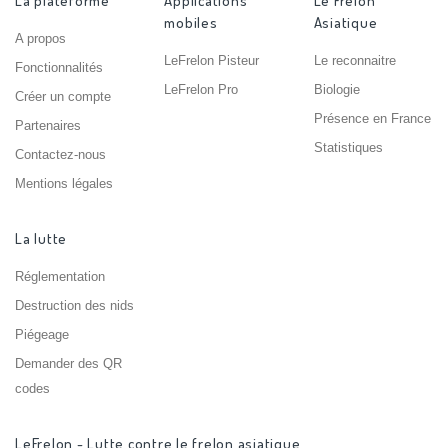
La plateforme
Applications
Le Frelon
mobiles
Asiatique
A propos
LeFrelon Pisteur
Le reconnaitre
Fonctionnalités
LeFrelon Pro
Biologie
Créer un compte
Présence en France
Partenaires
Statistiques
Contactez-nous
Mentions légales
La lutte
Réglementation
Destruction des nids
Piégeage
Demander des QR
codes
LeFrelon - Lutte contre le frelon asiatique