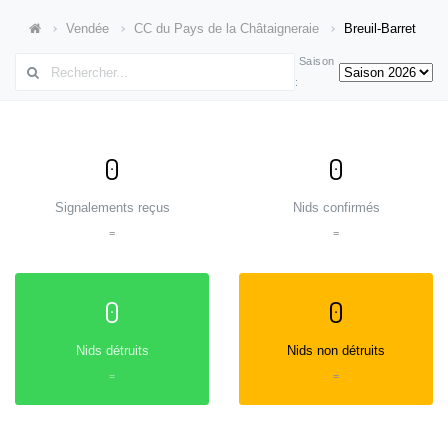
Vendée
CC du Pays de la Châtaigneraie
Breuil-Barret
Saison
:
0
0
Signalements reçus
Nids confirmés
=
=
0
0
Nids détruits
Nids non détruits
=
=