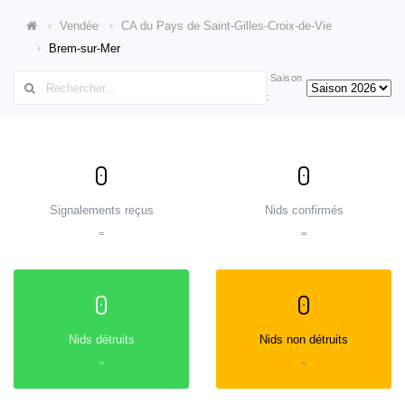
Vendée
CA du Pays de Saint-Gilles-Croix-de-Vie
Brem-sur-Mer
Saison
:
0
0
Signalements reçus
Nids confirmés
=
=
0
0
Nids détruits
Nids non détruits
=
=