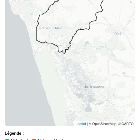
Leaflet
| © OpenStreetMap, © CARTO
Légende :