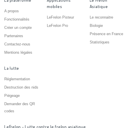
La plateforme
Applications
Le Frelon
mobiles
Asiatique
A propos
LeFrelon Pisteur
Le reconnaitre
Fonctionnalités
LeFrelon Pro
Biologie
Créer un compte
Présence en France
Partenaires
Statistiques
Contactez-nous
Mentions légales
La lutte
Réglementation
Destruction des nids
Piégeage
Demander des QR
codes
LeFrelon - Lutte contre le frelon asiatique