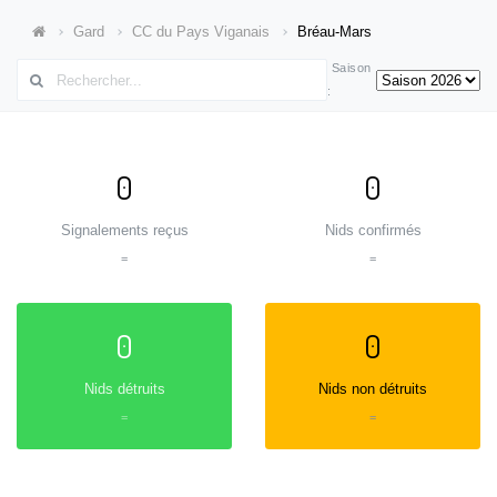
Gard
CC du Pays Viganais
Bréau-Mars
Saison
:
0
0
Signalements reçus
Nids confirmés
=
=
0
0
Nids détruits
Nids non détruits
=
=