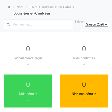
Nord
CA du Caudrésis et du Catésis
Boussières-en-Cambrésis
Saison
:
0
0
Signalements reçus
Nids confirmés
=
=
0
0
Nids détruits
Nids non détruits
=
=