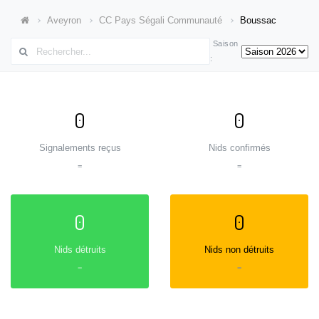
Aveyron
CC Pays Ségali Communauté
Boussac
Saison
:
0
0
Signalements reçus
Nids confirmés
=
=
0
0
Nids détruits
Nids non détruits
=
=