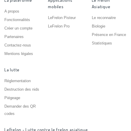
La plateforme
Applications
Le Frelon
mobiles
Asiatique
A propos
LeFrelon Pisteur
Le reconnaitre
Fonctionnalités
LeFrelon Pro
Biologie
Créer un compte
Présence en France
Partenaires
Statistiques
Contactez-nous
Mentions légales
La lutte
Réglementation
Destruction des nids
Piégeage
Demander des QR
codes
LeFrelon - Lutte contre le frelon asiatique