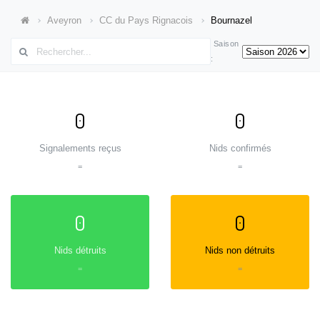
Aveyron
CC du Pays Rignacois
Bournazel
Saison
:
0
0
Signalements reçus
Nids confirmés
=
=
0
0
Nids détruits
Nids non détruits
=
=