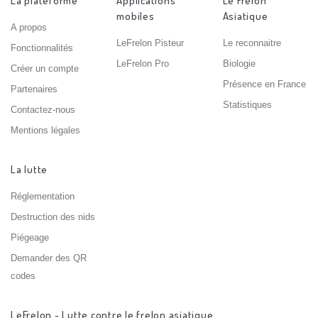
La plateforme
Applications
Le Frelon
mobiles
Asiatique
A propos
LeFrelon Pisteur
Le reconnaitre
Fonctionnalités
LeFrelon Pro
Biologie
Créer un compte
Présence en France
Partenaires
Statistiques
Contactez-nous
Mentions légales
La lutte
Réglementation
Destruction des nids
Piégeage
Demander des QR
codes
LeFrelon - Lutte contre le frelon asiatique