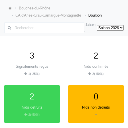
Bouches-du-Rhône
CA d'Arles-Crau-Camargue-Montagnette
Boulbon
Saison
:
3
2
Signalements reçus
Nids confirmés
-1
(-25%)
-2
(-50%)
2
0
Nids détruits
Nids non détruits
-2
(-50%)
=