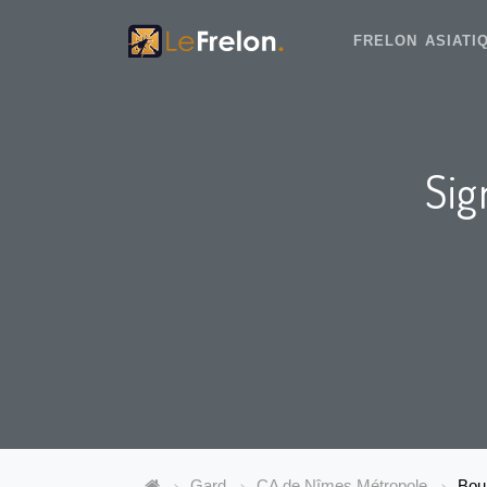
FRELON ASIAT
Sig
Gard
CA de Nîmes Métropole
Boui