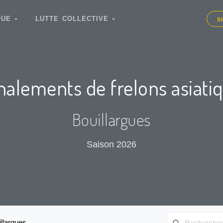
IQUE
LUTTE COLLECTIVE
S
nalements de frelons asiati
Bouillargues
Saison 2026
llargues