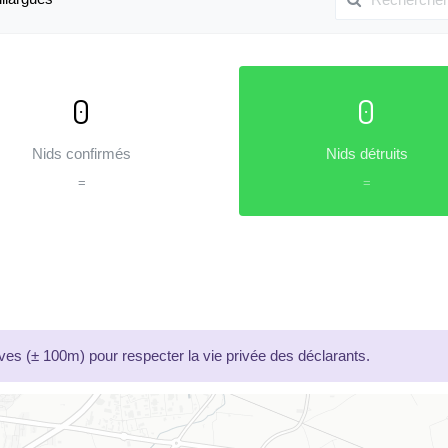
0
0
Nids confirmés
Nids détruits
=
=
es (± 100m) pour respecter la vie privée des déclarants.