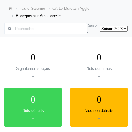
Haute-Garonne
CA Le Muretain Agglo
Bonrepos-sur-Aussonnelle
Saison
:
0
0
Signalements reçus
Nids confirmés
=
=
0
0
Nids détruits
Nids non détruits
=
=