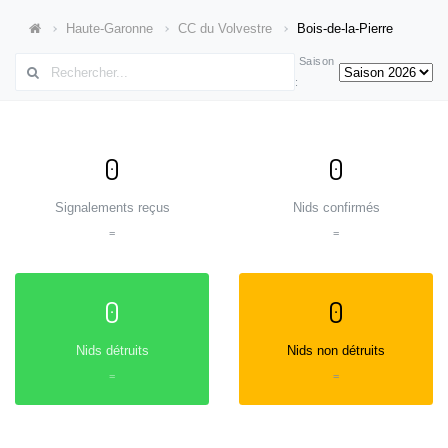
Haute-Garonne
CC du Volvestre
Bois-de-la-Pierre
Saison
:
0
0
Signalements reçus
Nids confirmés
=
=
0
0
Nids détruits
Nids non détruits
=
=