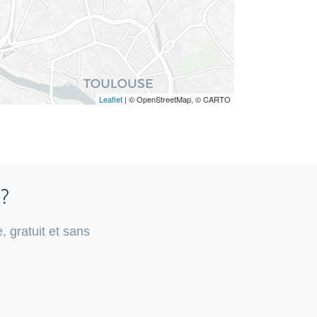
Leaflet
| © OpenStreetMap, © CARTO
 ?
, gratuit et sans