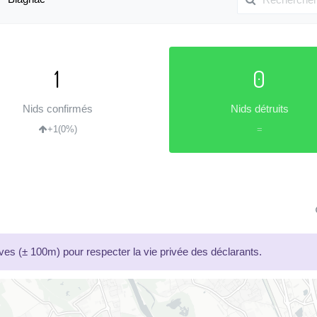
1
0
Nids confirmés
Nids détruits
+1
(0%)
=
es (± 100m) pour respecter la vie privée des déclarants.