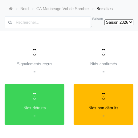
Nord
CA Maubeuge Val de Sambre
Bersillies
Saison
:
0
0
Signalements reçus
Nids confirmés
=
=
0
0
Nids détruits
Nids non détruits
=
=