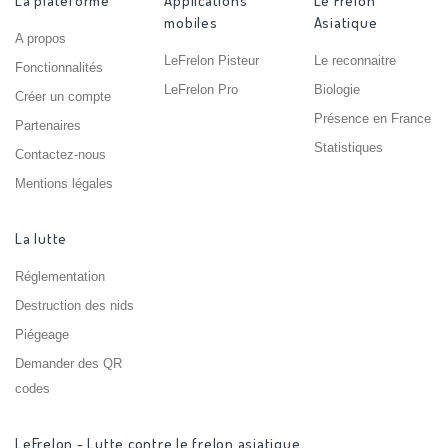
La plateforme
Applications
Le Frelon
mobiles
Asiatique
A propos
LeFrelon Pisteur
Le reconnaitre
Fonctionnalités
LeFrelon Pro
Biologie
Créer un compte
Présence en France
Partenaires
Statistiques
Contactez-nous
Mentions légales
La lutte
Réglementation
Destruction des nids
Piégeage
Demander des QR
codes
LeFrelon - Lutte contre le frelon asiatique