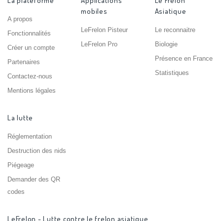
La plateforme
Applications
Le Frelon
mobiles
Asiatique
A propos
LeFrelon Pisteur
Le reconnaitre
Fonctionnalités
LeFrelon Pro
Biologie
Créer un compte
Présence en France
Partenaires
Statistiques
Contactez-nous
Mentions légales
La lutte
Réglementation
Destruction des nids
Piégeage
Demander des QR
codes
LeFrelon - Lutte contre le frelon asiatique