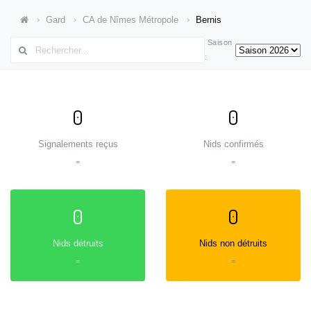
Gard
CA de Nîmes Métropole
Bernis
Saison
:
0
0
Signalements reçus
Nids confirmés
=
=
0
0
Nids détruits
Nids non détruits
=
=