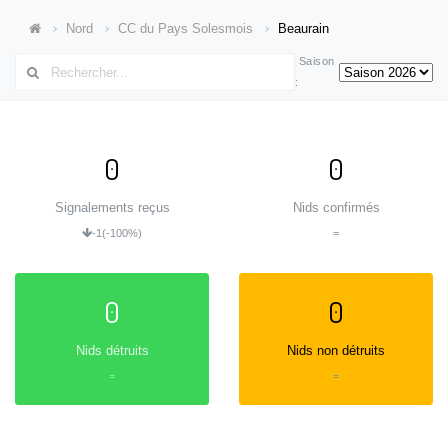
Nord
CC du Pays Solesmois
Beaurain
Saison
:
0
0
Signalements reçus
Nids confirmés
-1
(-100%)
=
0
0
Nids détruits
Nids non détruits
=
=