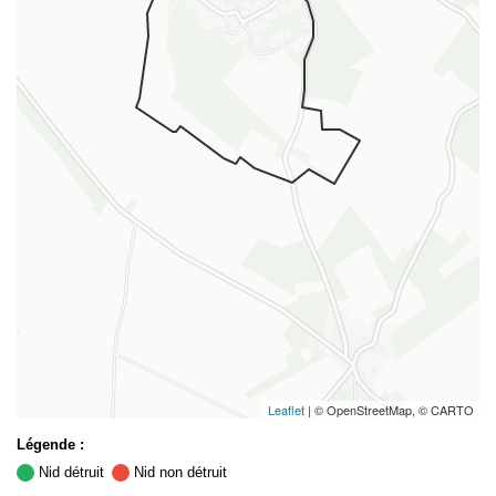
Leaflet
| © OpenStreetMap, © CARTO
Légende :
Nid détruit
Nid non détruit