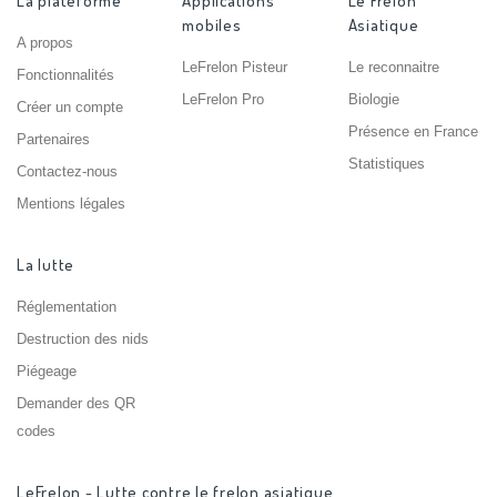
La plateforme
Applications
Le Frelon
mobiles
Asiatique
A propos
LeFrelon Pisteur
Le reconnaitre
Fonctionnalités
LeFrelon Pro
Biologie
Créer un compte
Présence en France
Partenaires
Statistiques
Contactez-nous
Mentions légales
La lutte
Réglementation
Destruction des nids
Piégeage
Demander des QR
codes
LeFrelon - Lutte contre le frelon asiatique