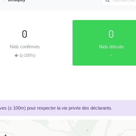
0
0
Nids confirmés
Nids détruits
-1
(-100%)
=
es (± 100m) pour respecter la vie privée des déclarants.