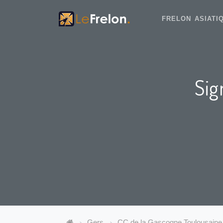
FRELON ASIAT
Sig
Gers
CC de la Gascogne Toulousaine