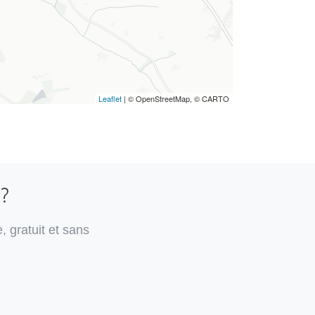
Leaflet
| © OpenStreetMap, © CARTO
 ?
, gratuit et sans