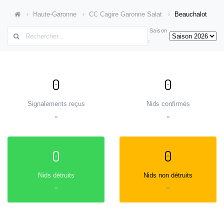
Haute-Garonne
CC Cagire Garonne Salat
Beauchalot
Saison
:
0
0
Signalements reçus
Nids confirmés
=
=
0
0
Nids détruits
Nids non détruits
=
=