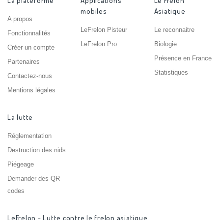
La plateforme
Applications
Le Frelon
mobiles
Asiatique
A propos
LeFrelon Pisteur
Le reconnaitre
Fonctionnalités
LeFrelon Pro
Biologie
Créer un compte
Présence en France
Partenaires
Statistiques
Contactez-nous
Mentions légales
La lutte
Réglementation
Destruction des nids
Piégeage
Demander des QR
codes
LeFrelon - Lutte contre le frelon asiatique