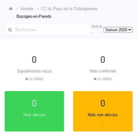
Vendée
CC du Pays de la Châtaigneraie
Bazoges-en-Pareds
Saison
:
0
0
Signalements reçus
Nids confirmés
-1
(-100%)
-1
(-100%)
0
0
Nids détruits
Nids non détruits
=
=